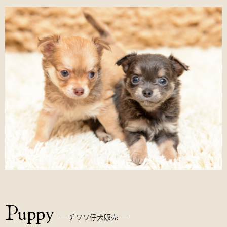
Puppy
― チワワ仔犬販売 ―