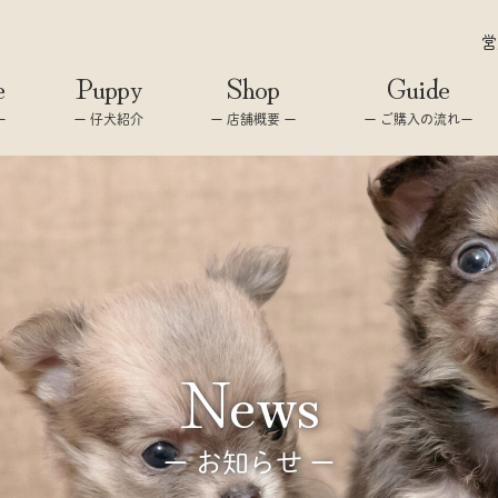
営
e
Puppy
Shop
Guide
ー
ー 仔犬紹介
ー 店舗概要 ー
ー ご購入の流れー
news
ー お知らせ ー